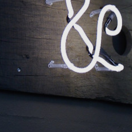
Ring til os
+45 9799 7776
Send en mail
info@spysystem.dk