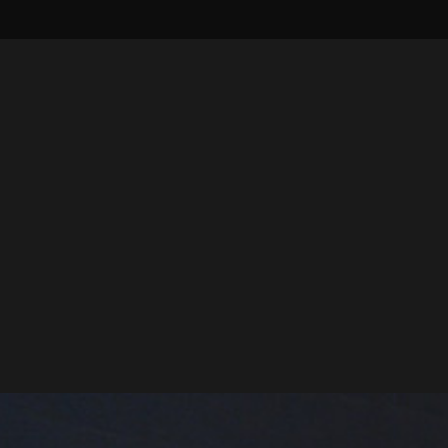
Navn
*
Virksomhed
E-mail
*