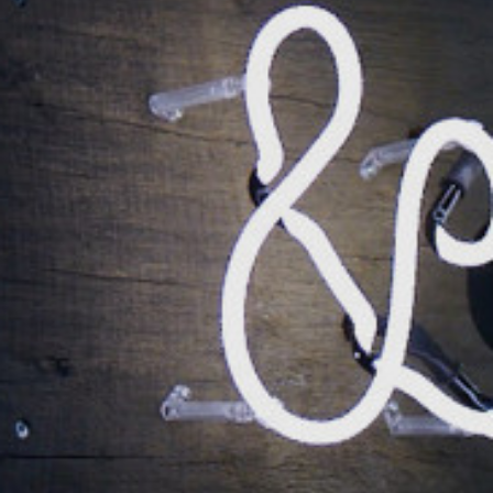
Bureau DK
Appelez-nous
+45 9799 7776
Envoyer un e-mail
info@spysystem.dk
Bureau NL
Appelez-nous
+31 318 798 210